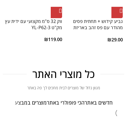
גביע קידוש + תחתית פסים
ווק 32 ס"מ מקצועי עם ידית עץ
מהודר עם פס זהב באריזת
מק"ט YL-P62-3
כ
PVC דגם S28-1136
דגם
₪
119.00
0
₪
29.00
כל מוצרי האתר
מגוון גדול של מוצרים לבית מחכים לך פה באתר
חדשים באתר
הכי פופולרי באתר
מוצרים במבצע