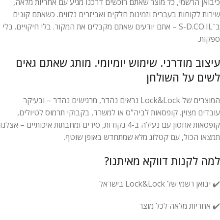
כיבואן הרשמי, כל מוצר שאתם רוכשים דרכנו מגיע עם אחריות מלאה,
שירות לקוחות בעברית וזמינות חלקים ואביזרים נלווים. כשאתם קונים
ב־S-D.CO.IL – אתם יודעים שאתם מקבלים את המקור. בלי חיקויים. בלי
ספקות.
עיצוב מודרני. שימוש יומיומי. מותג שאתם גאים
לשים על השולחן
המוצרים של Lock&Lock נראים נהדר, מרגישים נהדר – ובעיקר
עובדים מצוין. קופסאות לביה"ס או למשרד, בקבוקי תרמוס לטיולים,
קופסאות אחסון עם נעילה ב-4 נקודות, סירים ומחבתות איכותיים – אצלנו
תמצאו הכול, עם קטלוג מלא שמתחדש באופן שוטף.
למה לקנות דווקא מאיתנו?
✔️ יבואן רשמי של Lock&Lock בישראל
✔️ אחריות מלאה לכל מוצר