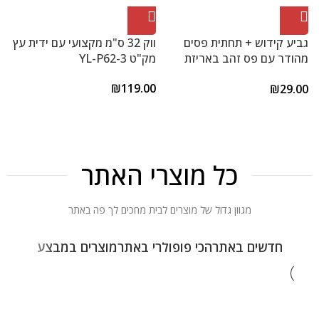
גביע קידוש + תחתית פסים
ווק 32 ס"מ מקצועי עם ידית עץ
מהודר עם פס זהב באריזת
מק"ט YL-P62-3
כ
PVC דגם S28-1136
דגם
₪
119.00
0
₪
29.00
כל מוצרי האתר
מגוון גדול של מוצרים לבית מחכים לך פה באתר
חדשים באתר
הכי פופולרי באתר
מוצרים במבצע