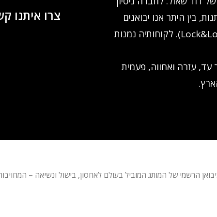
ניהולו של דוד שאול. לחברה ניסיון
צרו איתנו קשר: 11180
נות, בין היתר אנו יבואנים
רשמיים של קופסאות האחסון לוק אנד לוק (Lock&Lock). לקוחותיה נמנות
עד, עזרה ואחווה, פעמית
ארץ.
מוצרי Lock&Lock – אנחנו חיים אותם. כיבואן הרשמי של המותג המוביל בעולם לאחסון, בישול ונ