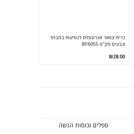
כרית צוואר אגרונומית לנסיעות במבחר
תבנית אפייה מלבנ
צבעים מק"ט BF6055
מידות: 29x19x12 ס"מ מק"ט 9096S
₪
28.00
₪
59.00
ספלים וכוסות הגשה