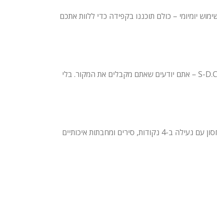
שימוש יומיומי – כולם תוכננו בקפידה כדי ללוות אתכם
כיבואן הרשמי, כל מוצר שאתם רוכשים דרכנו מגיע עם אחריות מלאה, שירות לקוחות בעברית וזמינות חלקים ואביזרים נלווים. כשאתם קונים ב־S-D.CO.IL – אתם יודעים שאתם מקבלים את המקור. בלי
המוצרים של Lock&Lock נראים נהדר, מרגישים נהדר – ובעיקר עובדים מצוין. קופסאות לביה"ס או למשרד, בקבוקי תרמוס לטיולים, קופסאות אחסון עם נעילה ב-4 נקודות, סירים ומחבתות איכותיים