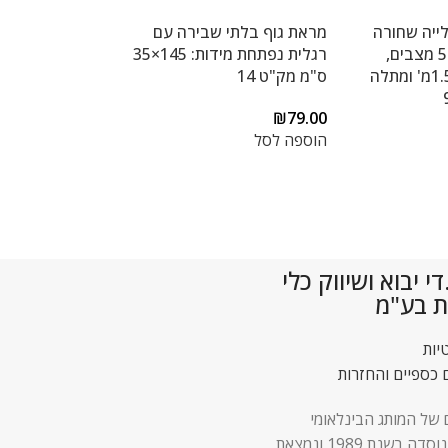
ייה שחורה
מראת גוף בלתי שבירה עם
הכוללת: מזלף יד 5 מצבים,
רגלית נפתחת מידות: 145×35
צינור PVC גמיש 1.5מ' ומתלה
ס"מ מק"ט 14
₪
79.00
הוספה לסל
 יבוא ושיווק כלי
ת בע"מ
יות
 כספיים והחזרות
 של המותג הבינלאומי
Lock & Lock נוסדה בשנת 1989 ונמצאת