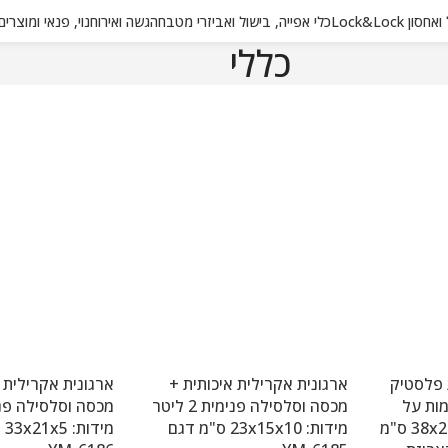
 Lock&Lock
כלי אפייה, בישול ואביזרי מטבח
הגשה ואירוח
נוי, פנאי ומוצרי
כללי
ת פלסטיק
ארגונית אקרילית איכותית +
ארגונית אקרילית 
2 ס"מ 3 קומות על
מכסה וסלסילה פנימית 2 ליטר
גלגלים. מידות: 38x28x67 ס"מ
מידות: 23x15x10 ס"מ דגם
מי