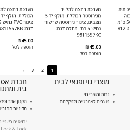
כותית
מערכת רחצה לתלייה
מערכת רחצה לתל
וה
מנירוסטה הכוללת: מזלף יד 5
במיוחד. מידות: 80×50 ס"מ
מצבים, צינור נירוסטה שרשורי
81
גמיש 1.5מ' ומתלה דגם:
דגם: 9811557KB
9811557KC
₪
45.00
45.00
₪
הוספה לסל
הוספה לסל
→
3
2
1
מוצרי נוי ופנאי לבית
חברת אס.די
בית ומתנו
נרות ומוצרי נוי
תקנון אתר ופרט
מוצרים לאמבטיה ולמקלחת
מדיניות החזרים
יבואנים רשמיים