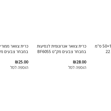
כיסוי לקרש גיהוץ 140×50 ס"מ
כרית צוואר אגרונומית לנסיעות
כרית צוואר ממורי
במבחר צבעים מק"ט BF6055
במבחר צבעים מק"ט 05
₪
25.00
₪
28.00
הוספה לסל
הוספה לסל