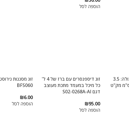
₪
36.00
הוספה לסל
דלי לקרח אקרילי תכולה: 3.5
זוג דיספנסרים עם ברז של 4 ל'
זוג מסננות נירוסט
ר מידות: 18×18 ס"מ מק"ט
כל מיכל במעמד מתכת מעוצב
BFS060
דגם S02-0268A-AI
₪
6.00
95.00
₪
הוספה לסל
הוספה לסל