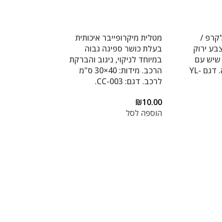
קרפ /
מטלית מיקרופייבר איכותית
2 ס"מ צבע ירוק
בעלת כושר ספיגה גבוה
 שיש עם
במיוחד לניקוי, ניגוב והברקת
תחתית אינדוקציה. דגם YL-
הרכב. מידות: 40×30 ס"מ
לרכב. דגם: CC-003.
₪
10.00
הוספה לסל