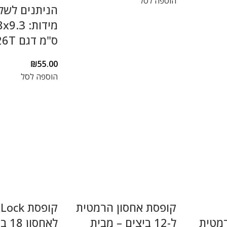
הוספה לסל
הניתנים לשל
מידות: 3
ס"מ דגם 826T
₪
55.00
הוספה לסל
קופסת אחסון הרמטית
קופסת k
Loc הרמטית
ל-12 ביצים – מבית
לאחסו