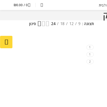
₪
0.00
/
0
ם לבית
ק
תצוגה
9
12
18
24
סינון
1
1
2