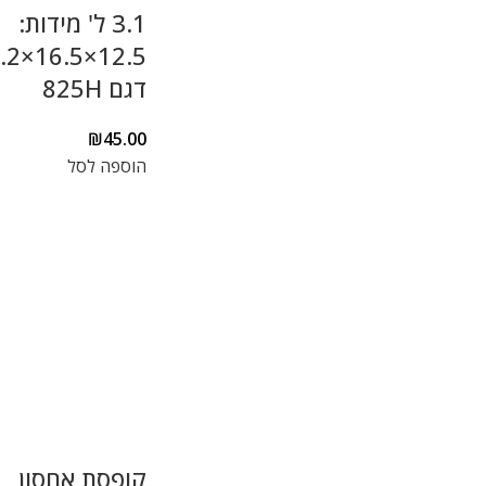
3.1 ל' מידות:
דגם 825H
₪
45.00
הוספה לסל
קופסת אחסון