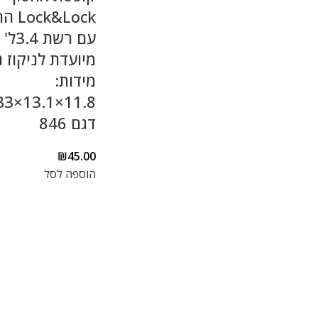
k&Lock
עם רש
מיועדת לניקוז נ
מידות:
דגם 846
₪
45.00
הוספה לסל