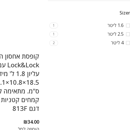
Sizer
1.6 ליטר
1
2.5 ליטר
1
4 ליטר
2
קופסת אחסון ה
k&Lock
עליון 1.8 ל' 
8×15.1
ס"מ. מתאימה ל
קמחים קטניות ו
דגם 813F
₪
34.00
הוספה לסל