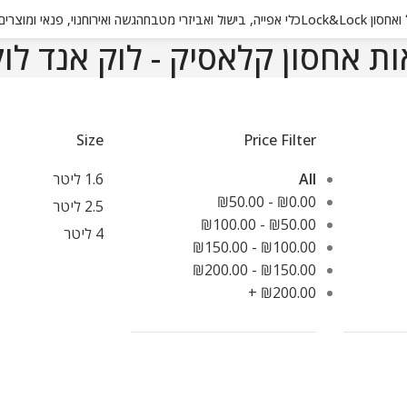
 Lock&Lock
כלי אפייה, בישול ואביזרי מטבח
הגשה ואירוח
נוי, פנאי ומוצרי
ת אחסון קלאסיק - לוק אנד לו
Size
Price Filter
All
1.6 ליטר
₪
50.00
-
₪
0.00
2.5 ליטר
₪
100.00
-
₪
50.00
4 ליטר
₪
150.00
-
₪
100.00
₪
200.00
-
₪
150.00
+
₪
200.00