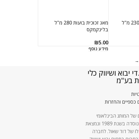
מאג זכוכית מקיאטו 230 מ"ל
מאג זכוכית בועות 280 מ"ל
בלינקמקס
₪
5.00
מידע נוסף
→
 יבוא ושיווק כלי
ת בע"מ
יות
 כספיים והחזרות
 של המותג הבינלאומי
Lock & Lock נוסדה בשנת 1989 ונמצאת
לו של דוד שאול. לחברה
 נרחבים בתחום יבוא ושיווק