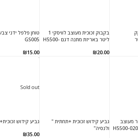
ק
בקבוק זכוכית מעוצב לוויסקי 1
טוחן פלפל ידני צבעו
ליטר באריזת מתנה דגם H5500-
GS005
0101
₪
15.00
₪
20.00
הוספה לסל
הוספה לסל
Sold out
 גבוה 1 ליטר מעוצב
גביע קידוש זכוכית +תחתית "
גביע קידוש זכוכית+
ולנסיה"
₪
35.00