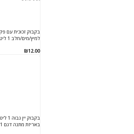
בקבוק זכוכית עם פק
למיץ/מים/חלב 1 ליטר
₪
12.00
מידע נוסף
בקבוק יין
באריזת מתנה דגם H5500-0201