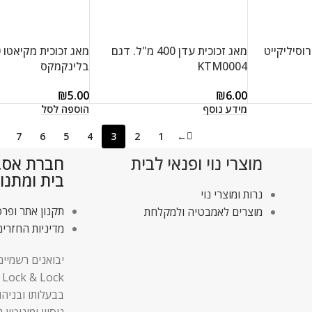
בורוסיליקייט
מאג זכוכית עדן 400 מ"ל. דגם
KTM0004
בלינקמקס
₪
5.00
₪
6.00
מידע נוסף
הוספה לסל
7
6
5
4
3
2
1
←
מוצרי נוי ופנאי לבית
חברת אס.די
בית ומתנו
נרות ומוצרי נוי
תקנון אתר ופרט
מוצרים לאמבטיה ולמקלחת
מדיניות החזרים
יבואנים רשמיים
בבעלותו ובניהו
ניסיון ומוניטין