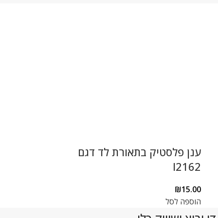
ענן פלסטיק בתאורת לד דגם
עששית בתאו
I2162
סולרית דגם GL8112
₪
31.00
₪
15.00
הוספה לסל
הוספה לסל