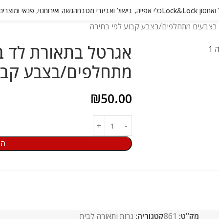
 Lock&Lock
כלי אפייה, בישול ואביזרי מטבח
הגשה ואירוח
נוי, פנאי ומוצרי
בצבעים מתחלפים/בצבע קבוע לפי בחירה
אגרטל בתאורת לד ב
מתחלפים/בצבע קבוע
₪
50.00
הו
מק"ט:
861
קטגוריה:
נרות ותאורה לבית