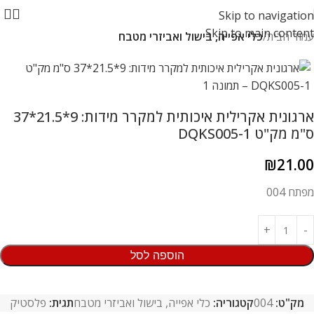
Skip to navigation
Skip to main content
עמוד הבית
כלי אפייה, בישול ואביזרי מטבח
ארגונית אקרילית איכותית למקרר מידות: 9*21.5*37
ס"מ מק"ט DQKS005-1
₪
21.00
מפתח 004
הוספה לסל
מק"ט:
004
קטגוריה:
כלי אפייה, בישול ואביזרי מטבח
תגית:
פלסטיק