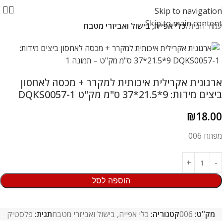
Skip to navigation
Skip to main content
עמוד הבית
כלי אפייה, בישול ואביזרי מטבח
ארגונית אקרילית איכותית למקרר + מכסה לאחסון
ביצים מידות: 9*21.5*37 ס"מ מק"ט DQKS0057-1
₪
18.00
מפתח 006
הוספה לסל
מק"ט:
006
קטגוריה:
כלי אפייה, בישול ואביזרי מטבח
תגית:
פלסטיק