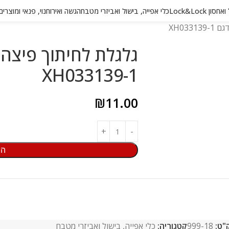
 Lock&Lock
כלי אפייה, בישול ואביזרי מטבח
הגשה ואירוח
נוי, פנאי ומוצרי
XH033
גלגלת לחיתוך פיצה 
XH033139-1
₪
11.00
הו
"ט:
999-18
קטגוריה:
כלי אפייה, בישול ואביזרי מטבח