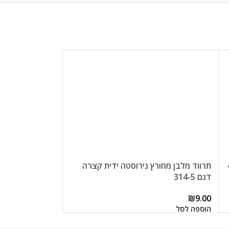
תרווד מלבן מחורץ נירוסטה ידית קצרה
דגם 314-5
בציפוי נון סטיק CS-855/1
₪
24.00
₪
9.00
הוספה לסל
הוספה לסל