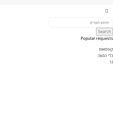
Search
Popular requests
קופסאות
כלי הגשה
נר
גלגלת לחיתוך פיצה ומאפים דגם XH033139-1