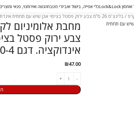
 Lock&Lock
כלי אפייה, בישול ואביזרי מטבח
הגשה ואירוח
נוי, פנאי ומוצרי
י אבן שיש עם תחתית אינדוקציה. דגם YL-Q10-4
צבע ירוק פסטל בצי
אינדוקציה. דגם YL-Q10-4
₪
47.00
הו