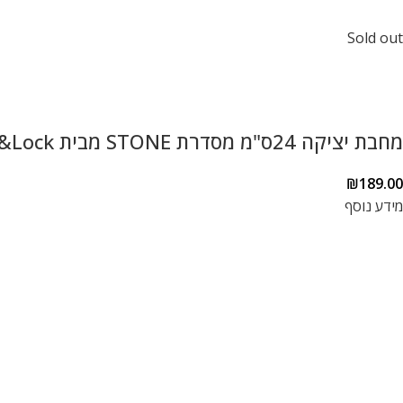
Sold out
מחבת יציקה 24ס"מ מסדרת STONE מבית Lock&Lock עם תחתית אינדוקציה בציפוי אבן שיש פנימי/חיצוני LCA6243D
₪
189.00
מידע נוסף