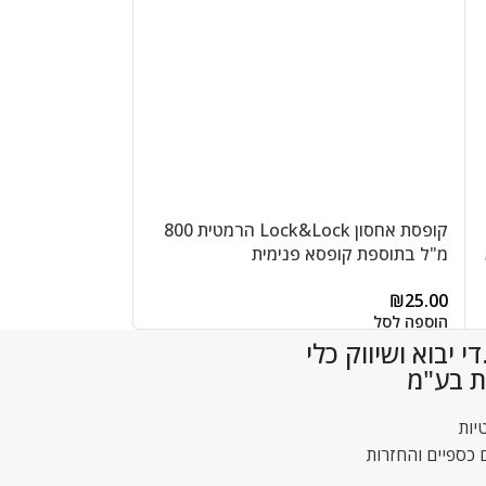
קופסת אחסון Lock&Lock הרמטית 800
מ"ל בתוספת קופסא פנימית
מ"ל דגם 808 – פתרון אחסון בטוח ועמיד
לרטבים/סלטים 150 מ"ל דגם 816L
₪
21.00
₪
25.00
מידות: 5.2×13.4×20.5 ס"מ
הוספה לסל
הוספה לסל
 יבוא ושיווק כלי
ת בע"מ
יות
 כספיים והחזרות