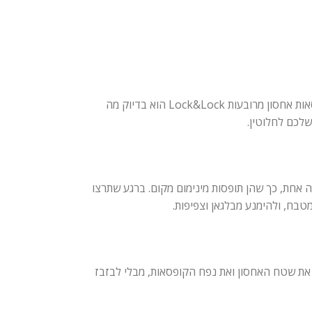
אם אתם מחפשים פתרון אחסון מעולה שישמור על הטריות של המזון לאורך זמן, ויעיל בחיסכון במקום ובמניעת בלגאן, הסט הנצמד הזה של 3 קופסאות אחסון מרובעות Lock&Lock הוא בדיוק מה
שלכם לחלוטין.
ה אחת, כך שהן תופסות מינימום מקום. ברגע שתרצו
טבח, ולהימנע מבלגאן וצפיפות.
 את שטח האחסון ואת נפח הקופסאות, מבלי לבזבז