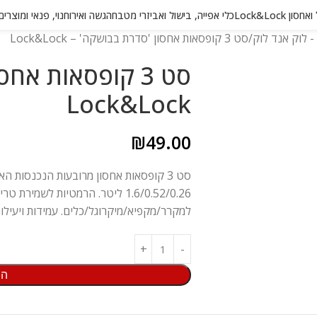
 Lock&Lock
כלי אפייה, בישול ואביזרי מטבח
הגשה ואירוח
נוי, פנאי ומוצרי
 לוק אנד לוק
סט 3 קופסאות אחסון 'סדרת בבושקה' – Lock&Lock
סט 3 קופסאות אח
Lock&Lock
₪
49.00
סט 3 קופסאות אחסון מרובעות הנכנסות ה
1.6/0.52/0.26 ליטר. הרמטיות לשמי
למקרר/מקפיא/מיקרוגל/כלים. עמידות ויעילות
הו