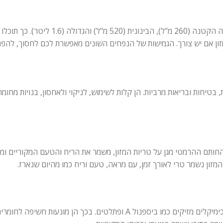
הסט כולל 3 קופסאות בגדלים שונים המותאמים לצר
 מזון אם יש צורך. הגמישות של הנפחים השונים מאפשרת לכם לחסוך, להפחית
 בטיחות ובריאות מרביות. הן קלות לשימוש, לניקוי ולאחסון, בנויות מחו
חותם ההרמטי מגן על טריות המזון, משמר את הריח והטעם המקוריים ומונע
המזון נשמר טרי לאורך זמן, עם מראה, טעם וריח כמו מהיום שנארז.
הקופסאות עשויות מחומר פלסטיק איכותי וידידותי לסביבה, ללא שימוש בכימיקלים מזיקים