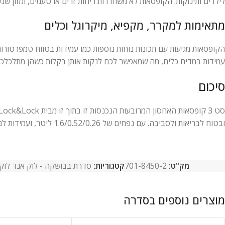
לילדים ותינוקות. הקופסאות לא משחררות ריחות זרים או טעמים, ומזון שנ
מתאימות למקרר, מקפיא, מיקרוגל וכלים
הקופסאות מגיעות עם תכונות נוחות נוספות כמו עמידות בטווח טמפרטורות
עמידות במדיח כלים, מה שמאפשר לכם לנקות אותן בקלות כשהן מתלכלכות,
סיכום
ובטוח לבריאות ולסביבה. עם נפחים של 1.6/0.52/0.26 ליטר, ועמידות למקרר, מקפיא, מיקרוגל וכלים – זוהי החבילה המושלמת לאחסון חכם, ארגון ויעילות.
מק"ט:
701-8450-2
קטגוריות:
סדרת בבושקה - לוק אנד לוק