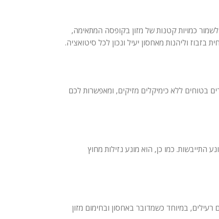
כים משתנים: הקופסה הקטנה (260 מ"ל), הבינונית (520 מ"ל) והגדולה (1.6 ליטר). כך תוכלו לשמור כמויות קטנות של מזון בקופסה המתאימה,
 בזבוז וליהנות מאחסון יעיל ונכון לכל סיטואציה.
מרים בטוחים ללא כימיקלים מזיקים, ומאפשרות לכם
 התייבשות. כמו כן, הוא מונע נזילות מחוץ
 כמו ביספנול A ופתלטים. בכך הן מונעות חשיפה לחומרים רעילים, במיוחד כשמדובר באחסון ובחימום מזון