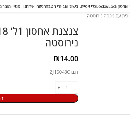
 Lock&Lock
כלי אפייה, בישול ואביזרי מטבח
הגשה ואירוח
נוי, פנאי ומוצרי
נירוסטה
₪
14.00
דגם ZJ15048C
הו