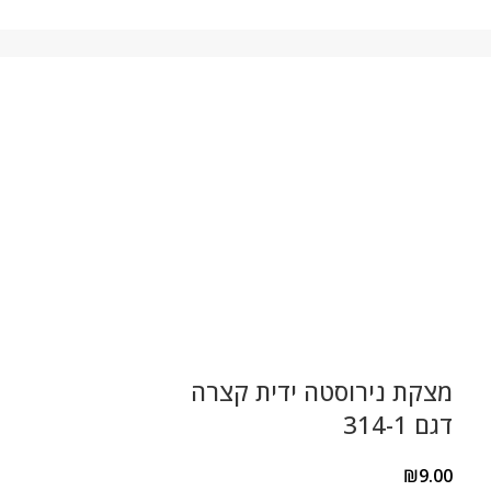
מצקת נירוסטה ידית קצרה
כף הגשה מחו
דגם 314-1
קצרה דגם 314-2
₪
9.00
₪
9.00