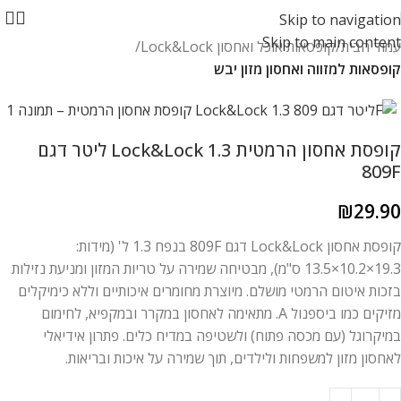
Skip to navigation
Skip to main content
עמוד הבית
קופסאות אוכל ואחסון Lock&Lock
קופסאות למזווה ואחסון מזון יבש
קופסת אחסון הרמטית Lock&Lock 1.3 ליטר דגם
809F
₪
29.90
קופסת אחסון Lock&Lock דגם 809F בנפח 1.3 ל' (מידות:
19.3×10.2×13.5 ס"מ), מבטיחה שמירה על טריות המזון ומניעת נזילות
בזכות איטום הרמטי מושלם. מיוצרת מחומרים איכותיים וללא כימיקלים
מזיקים כמו ביספנול A. מתאימה לאחסון במקרר ובמקפיא, לחימום
במיקרוגל (עם מכסה פתוח) ולשטיפה במדיח כלים. פתרון אידיאלי
לאחסון מזון למשפחות ולילדים, תוך שמירה על איכות ובריאות.