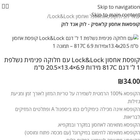
Skip to navigation
Skip to main content
עמוד הבית
קופסאות אוכל ואחסון Lock&Lock
קופסאות אחסון קלאסיק - לוק אנד לוק
קופסת אחסון Lock&Lock עם חלוקה פנימית נשלפת
1 ל' דגם 817C מידות 6.9×13.4×20.5 ס"מ
₪
34.00
הקופסא 100% הרמטית לשמירה על טריות המזון לאורך זמן ומניעת
נזילות.
הקופסא אינה מכילה כימיקלים כמו ביספנול A ופתלטים המזיקים
לבריאות.
הקופסא מתאימה לאחסון במקרר ובמקפיא.
הקופסא מתאימה לחימום במיקרוגל (עם מכסה פתוח ומוסט)