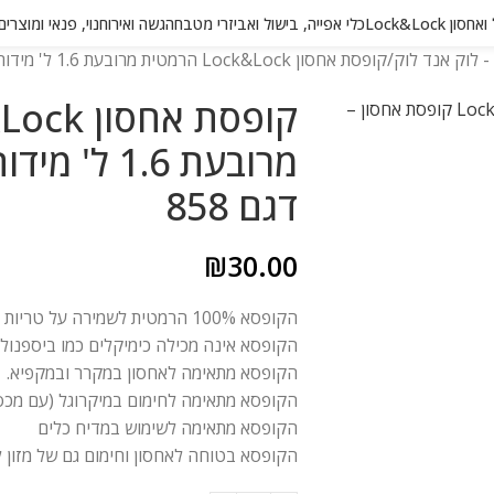
 Lock&Lock
כלי אפייה, בישול ואביזרי מטבח
הגשה ואירוח
נוי, פנאי ומוצרי
 לוק אנד לוק
קופסת אחסון Lock&Lock הרמטית מרובעת 1.6 ל' מידות: 6.5×20.5×20.5 ס"מ דגם 858
דגם 858
₪
30.00
הקופסא 100% הרמטית לשמירה על טריות המזון לאורך זמן ומניעת נזילות.
הקופסא אינה מכילה כימיקלים כמו ביספנול A ופתלטים המזיקים לבריאות.
הקופסא מתאימה לאחסון במקרר ובמקפיא.
הקופסא מתאימה לחימום במיקרוגל (עם מכס
הקופסא מתאימה לשימוש במדיח כלים
הקופסא בטוחה לאחסון וחימום גם של מזון לי