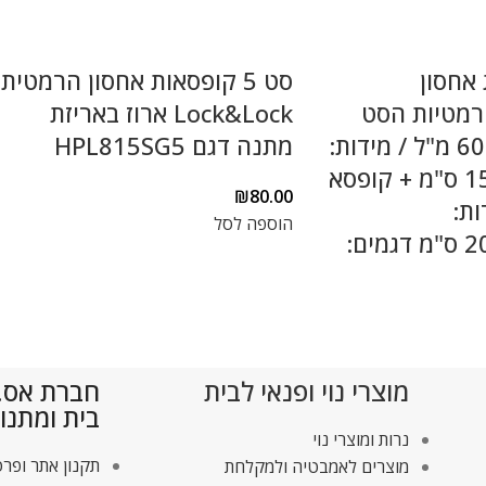
ת אחסון
סט 5 קופסאות אחסון הרמטית
Lock&L הרמטיות הסט
Lock&Lock ארוז באריזת
כולל: קופסא 600 מ"ל / מידות:
מתנה דגם HPL815SG5
6.9×10.8×15.1 ס"מ + קופסא
₪
80.00
דות:
הוספה לסל
8.4×13.4×20.5 ס"מ דגמים:
מוצרי נוי ופנאי לבית
חברת אס.די
בית ומתנו
נרות ומוצרי נוי
תקנון אתר ופרט
מוצרים לאמבטיה ולמקלחת