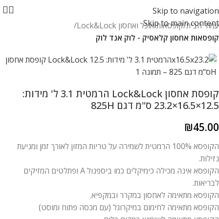
Skip to navigation
Skip to main content
עמוד הבית
קופסאות אוכל ואחסון Lock&Lock
קופסאות אחסון קלאסיק - לוק אנד לוק
קופסת אחסון Lock&Lock הרמטית 3.1 ל' מידות:
12.5×16.5×23.2 ס"מ דגם 825H
₪
45.00
הקופסא 100% הרמטית לשמירה על טריות המזון לאורך זמן ומניעת
נזילות.
הקופסא אינה מכילה כימיקלים כמו ביספנול A ופתלטים המזיקים
לבריאות.
הקופסא מתאימה לאחסון במקרר ובמקפיא.
הקופסא מתאימה לחימום במיקרוגל (עם מכסה פתוח ומוסט)