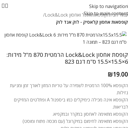
Skip to navigation
Skip to main content
עמוד הבית
קופסאות אוכל ואחסון Lock&Lock
קופסאות אחסון קלאסיק - לוק אנד לוק
קופסת אחסון Lock&Lock הרמטית 870 מ"ל מידות:
6×15.5×15.5 ס"מ דגם 823
₪
19.00
הקופסא 100% הרמטית לשמירה על טריות המזון לאורך זמן ומניעת
נזילות.
הקופסא אינה מכילה כימיקלים כמו ביספנול A ופתלטים המזיקים
לבריאות.
הקופסא מתאימה לאחסון במקרר ובמקפיא.
הקופסא מתאימה לחימום במיקרוגל (עם מכסה פתוח ומוסט)