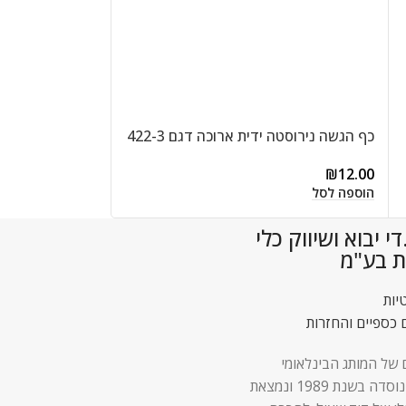
כף הגשה נירוסטה ידית ארוכה דגם 422-3
כף לזיתים עם חור
דגם 422-6
₪
12.00
הוספה לסל
₪
12.00
הוספה לסל
 יבוא ושיווק כלי
ת בע"מ
יות
 כספיים והחזרות
 של המותג הבינלאומי
Lock & Lock נוסדה בשנת 1989 ונמצאת