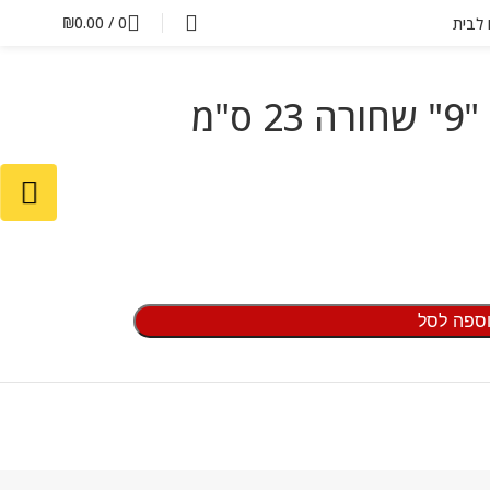
₪
0.00
/
0
ם לבית
קערה זכוכית אופאל "9" שחורה 23 ס"מ
ספה לסל