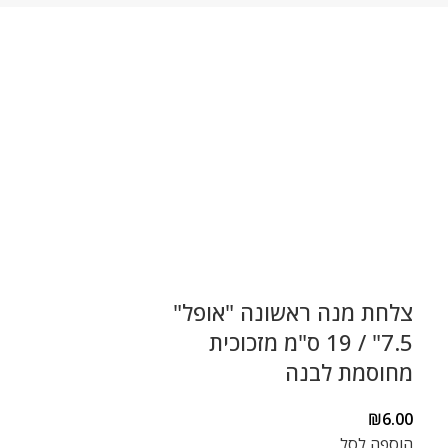
צלחת מנה ראשונה "אופל"
7.5" / 19 ס"מ מזכוכית
מ"ל. דגם AY82091E
מחוסמת לבנה
₪
14.00
הוספה לסל
₪
6.00
הוספה לסל