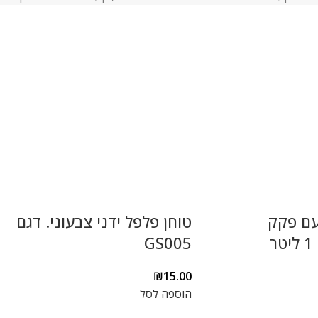
עם פקק
טוחן פלפל ידני צבעוני. דגם
ר
GS005
₪
15.00
הוספה לסל