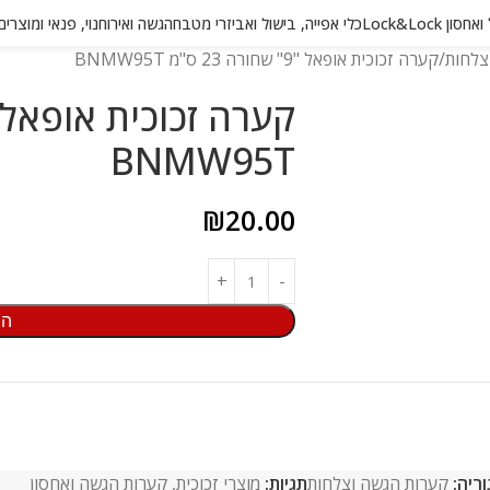
 Lock&Lock
כלי אפייה, בישול ואביזרי מטבח
הגשה ואירוח
נוי, פנאי ומוצרי
צלחות
קערה זכוכית אופאל "9" שחורה 23 ס"מ BNMW95T
BNMW95T
₪
20.00
הו
ריה:
קערות הגשה וצלחות
תגיות:
מוצרי זכוכית
,
קערות הגשה ואחסון