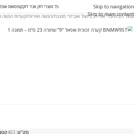
Skip to navigation
כל מוצרי לוק אנד לוק
קופסאות אוכל ואחסון
Skip to main content
עמוד הבית
כלי אפייה, בישול ואביזרי מטבח
הגשה ואירוח
קערות הגשה ו
מק"ט:
403
קטגו