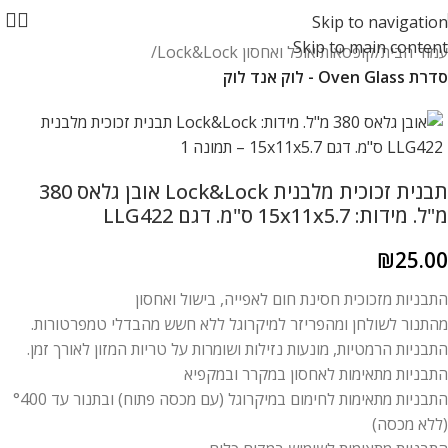
Skip to navigation
Skip to main content
עמוד הבית
קופסאות אוכל ואחסון Lock&Lock
סדרת Oven Glass - לוק אנד לוק
תבנית זכוכית מלבנית Lock&Lock אובן גלאס 380
מ"ל. מידות: 15x11x5.7 ס"מ. דגם LLG422
₪
25.00
התבניות מזכוכית חסינת חום לאפייה, בישול ואחסון
מהתנור לשולחן ומהפריזר למיקרוגל ללא חשש מהבדלי טמפרטורות.
התבניות הרמטיות, מונעות נזילות ושומרות על טריות המזון לאורך זמן.
התבניות מתאימות לאחסון במקרר ובמקפיא
התבניות מתאימות לחימום במיקרוגל (עם מכסה פתוח) ובתנור עד °400
(ללא מכסה)