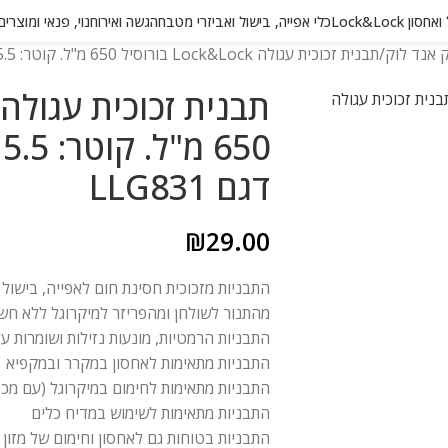
 Lock&Lock
כלי אפייה, בישול ואביזרי מטבח
הגשה ואירוח
נוי, פנאי ומוצרי
תבנית זכוכית עגולה Lock&Lock בורוסיל 650 מ"ל. קוטר: 15.5 ס"מ גובה: 7.5 ס"מ. דגם LLG831
דגם LLG831
₪
29.00
התבניות מזכוכית חסינת חום לאפייה, בישול 
מהתנור לשולחן ומהפריזר למיקרוגל ללא ח
התבניות הרמטיות, מונעות נזילות ושומרות על 
התבניות מתאימות לאחסון במקרר ובמקפיא
התבניות מתאימות לחימום במיקרוגל (עם מכסה פתוח) וב
התבניות מתאימות לשימוש במדיח כלים
התבניות בטוחות גם לאחסון וחימום של מזון ל