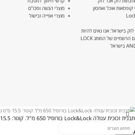
חבתות לוק אנד לוק
קרשי חיתוך למטבח
 קופסאות אוכל ואחסון
מוצרי הגשה וסכו"ם
Loc
מוצרי אפייה ובישול
לוק בישראל: אנו גאים להיות
המשווקים הרשמיים של המותג LOCK
ישראל
תבנית זכוכית עגולה Lock&Lock בורוסיל 650 מ"ל. קוטר: 15.5 ס"מ גובה: 7.5 ס"מ. דגם LLG831
₪
29.00