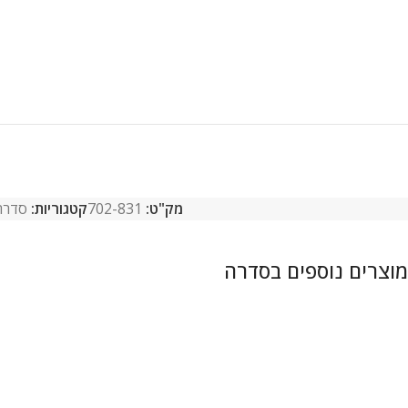
מק"ט:
702-831
קטגוריות:
סדרת Oven Glass - לוק 