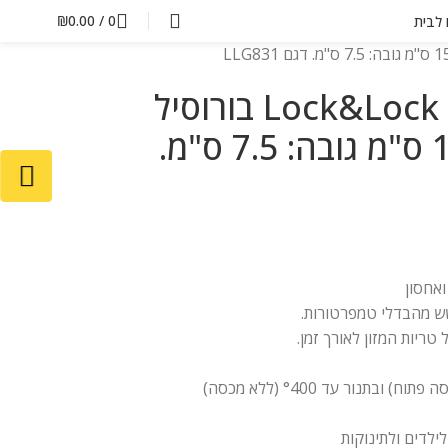
₪
0.00
/
0
ם לבית
תבנית זכוכית עגולה Lock&Lock בורוסיל
650 מ"ל. קוטר: 15.5 ס"מ גובה: 7.5 ס"מ.
ואחסון
שש מהבדלי טמפרטורות.
טריות המזון לאורך זמן.
תנור עד °400 (ללא מכסה)
ילדים ולתינוקות