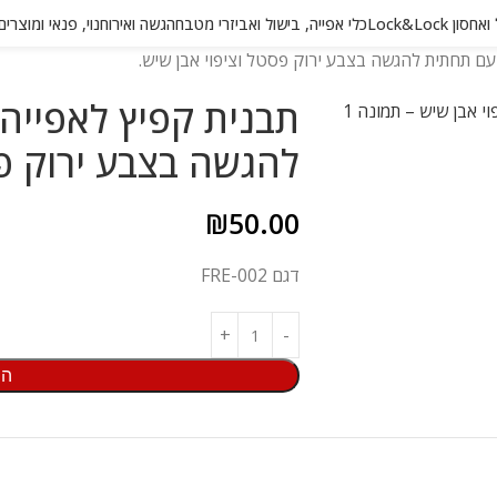
 Lock&Lock
כלי אפייה, בישול ואביזרי מטבח
הגשה ואירוח
נוי, פנאי ומוצרי
להגשה בצבע ירוק פס
₪
50.00
דגם FRE-002
הו