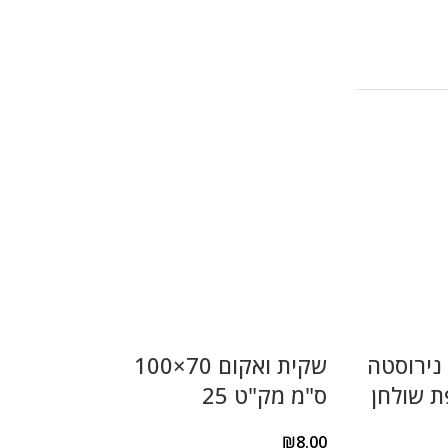
ני נירוסטה
שקית ואקום 70×100
פת שולחן
ס"מ מק"ט 25
₪
8.00