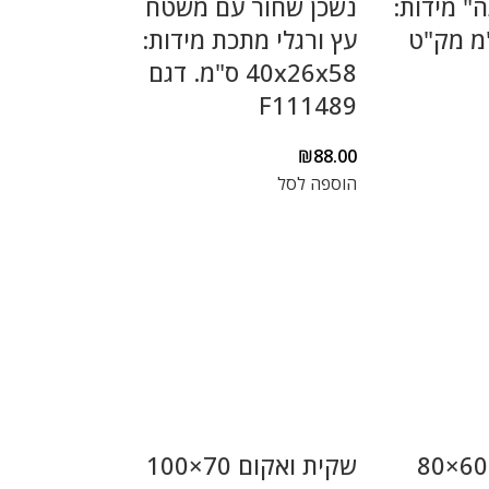
" מידות:
נשכן שחור עם משטח
40x ס"מ מק"ט
עץ ורגלי מתכת מידות:
40x26x58 ס"מ. דגם
F111489
₪
88.00
הוספה לסל
שקית ואקום 60×80
שקית ואקום 70×100