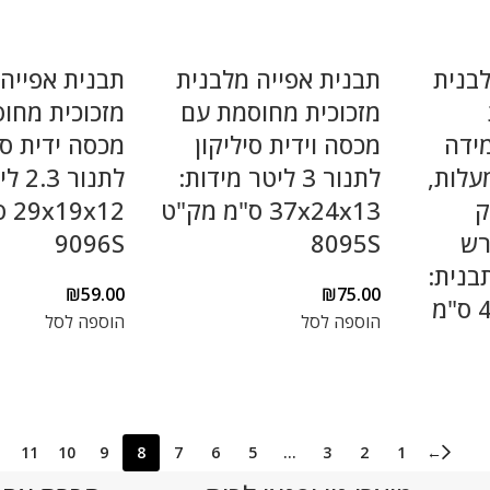
לבנית
תבנית אפייה מלבנית
תבנית אפייה
מזכוכית מחוסמת עם
מזכוכית מחו
מידה
מכסה וידית סיליקון
מכסה ידית סי
 עד 480 מעלות,
לתנור 3 ליטר מידות:
לתנור
ק
37x24x13 ס"מ מק"ט
12
רש
8095S
9096S
בנית:
₪
59.00
₪
75.00
הוספה לסל
הוספה לסל
11
10
9
8
7
6
5
…
3
2
1
←