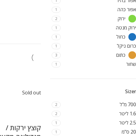
אפור בהיר
1
אפור כהה
1
ירוק
2
ירוק מנטה
1
כחול
1
כרום ניקל
1
כתום
3
שחור
1
Sizer
Sold out
700 מ"ל
2
1.6 ליטר
2
2.5 ליטר
1
קוצץ ירקות /
20 ס"מ
1